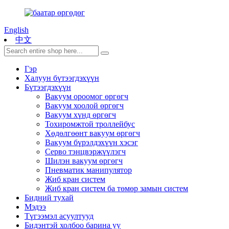
English
中文
Гэр
Халуун бүтээгдэхүүн
Бүтээгдэхүүн
Вакуум ороомог өргөгч
Вакуум хоолой өргөгч
Вакуум хүнд өргөгч
Тохиромжтой троллейбус
Хөдөлгөөнт вакуум өргөгч
Вакуум бүрэлдэхүүн хэсэг
Серво тэнцвэржүүлэгч
Шилэн вакуум өргөгч
Пневматик манипулятор
Жиб кран систем
Жиб кран систем ба төмөр замын систем
Бидний тухай
Мэдээ
Түгээмэл асуултууд
Бидэнтэй холбоо барина уу