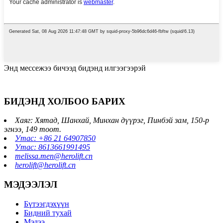
Энд мессежээ бичээд бидэнд илгээгээрэй
БИДЭНД ХОЛБОО БАРИХ
Хаяг: Хятад, Шанхай, Минхан дүүрэг, Пинбэй зам, 150-р
эгнээ, 149 тоот.
Утас: +86 21 64907850
Утас: 8613661991495
melissa.men@herolift.cn
herolift@herolift.cn
МЭДЭЭЛЭЛ
Бүтээгдэхүүн
Бидний тухай
Мэдээ