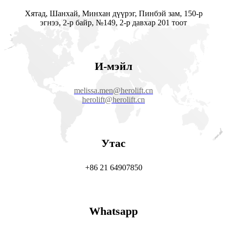
Хятад, Шанхай, Минхан дүүрэг, Пинбэй зам, 150-р
эгнээ, 2-р байр, №149, 2-р давхар 201 тоот
И-мэйл
melissa.men@herolift.cn
herolift@herolift.cn
Утас
+86 21 64907850
Whatsapp