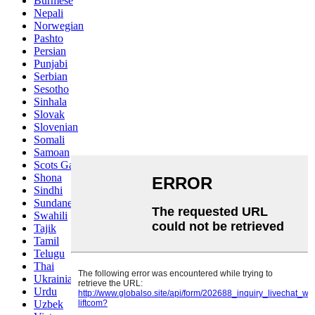
Burmese
Nepali
Norwegian
Pashto
Persian
Punjabi
Serbian
Sesotho
Sinhala
Slovak
Slovenian
Somali
Samoan
Scots Gaelic
Shona
Sindhi
Sundanese
Swahili
Tajik
Tamil
Telugu
Thai
Ukrainian
Urdu
Uzbek