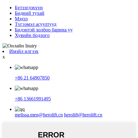
Бүтээгдэхүүн
Бидний тухай
Мэдээ
Түгээмэл асуултууд
Бидэнтэй холбоо барина уу
Хувийн бодлого
Имэйл илгээх
x
+86 21 64907850
+86 13661991495
melissa.men@herolift.cn
herolift@herolift.cn