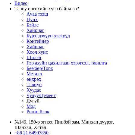
Видео
Та юу өргөхийг хүсч байна вэ?
Ачаа тээш
Цүнх
Бэйлс
Хайрцаг
Бүрэлдэхүүн хэсгүүд
Контейнер
Хайрцаг
Хоол хүнс
Шилэн
Гэр ахуйн цахилгаан хэрэгсэл, тавилга
Бөмбөр/Торх
Металл
өнхрөх
Тавиур
Хуудас
Чулуу/Цемент
Дугуй
Мод
Резин блок
№149, 150-р эгнээ, Пинбэй зам, Минхан дүүрэг,
Шанхай, Хятад
+86 21 64907850