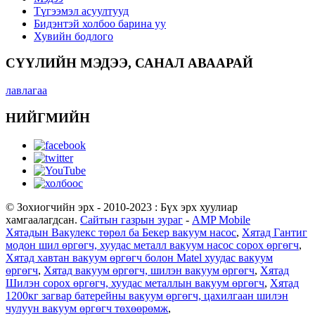
Түгээмэл асуултууд
Бидэнтэй холбоо барина уу
Хувийн бодлого
СҮҮЛИЙН МЭДЭЭ, САНАЛ АВААРАЙ
лавлагаа
НИЙГМИЙН
© Зохиогчийн эрх - 2010-2023 : Бүх эрх хуулиар
хамгаалагдсан.
Сайтын газрын зураг
-
AMP Mobile
Хятадын Вакулекс төрөл ба Бекер вакуум насос
,
Хятад Гантиг
модон шил өргөгч, хуудас металл вакуум насос сорох өргөгч
,
Хятад хавтан вакуум өргөгч болон Matel хуудас вакуум
өргөгч
,
Хятад вакуум өргөгч, шилэн вакуум өргөгч
,
Хятад
Шилэн сорох өргөгч, хуудас металлын вакуум өргөгч
,
Хятад
1200кг загвар батерейны вакуум өргөгч, цахилгаан шилэн
чулуун вакуум өргөгч төхөөрөмж
,